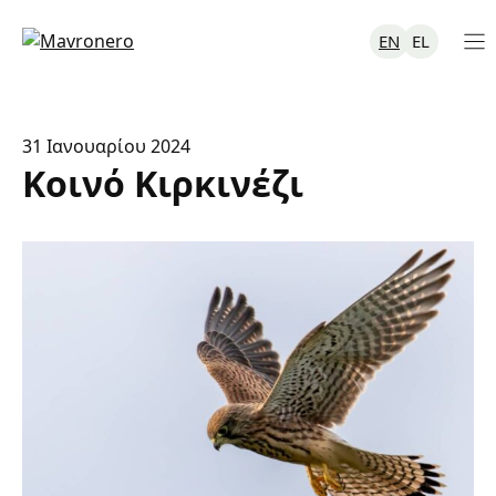
Μετάβαση
σε
EN
EL
περιεχόμενο
31 Ιανουαρίου 2024
Κοινό Κιρκινέζι