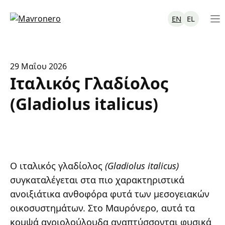
Μετάβαση
σε
EN
EL
περιεχόμενο
29 Μαΐου 2026
Ιταλικός Γλαδίολος
(Gladiolus italicus)
Ο ιταλικός γλαδίολος
(Gladiolus italicus)
συγκαταλέγεται στα πιο χαρακτηριστικά
ανοιξιάτικα ανθοφόρα φυτά των μεσογειακών
οικοσυστημάτων. Στο Μαυρόνερο, αυτά τα
κομψά αγριολούλουδα αναπτύσσονται φυσικά